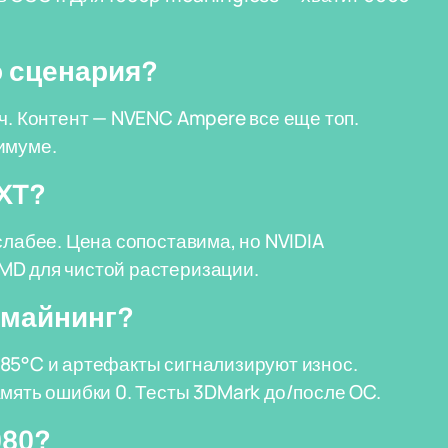
о сценария?
яч. Контент — NVENC Ampere все еще топ.
имуме.
 XT?
слабее. Цена сопоставима, но NVIDIA
MD для чистой растеризации.
а майнинг?
 85°C и артефакты сигнализируют износ.
амять ошибки 0. Тесты 3DMark до/после OC.
080?