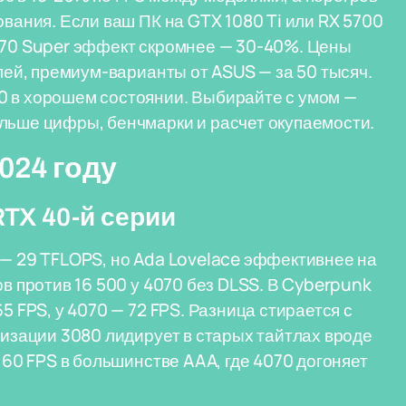
ования. Если ваш ПК на GTX 1080 Ti или RX 5700
4070 Super эффект скромнее — 30-40%. Цены
блей, премиум-варианты от ASUS — за 50 тысяч.
0 в хорошем состоянии. Выбирайте с умом —
льше цифры, бенчмарки и расчет окупаемости.
024 году
TX 40-й серии
 — 29 TFLOPS, но Ada Lovelace эффективнее на
ов против 16 500 у 4070 без DLSS. В Cyberpunk
5 FPS, у 4070 — 72 FPS. Разница стирается с
ризации 3080 лидирует в старых тайтлах вроде
т 60 FPS в большинстве AAA, где 4070 догоняет