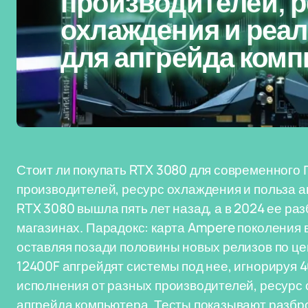
производителей, 
охлаждения и реа
для апгрейда ком
Стоит ли покупать RTX 3080 для современного 
производителей, ресурс охлаждения и польза а
RTX 3080 вышла пять лет назад, а в 2024 ее ра
магазинах. Парадокс: карта Ampere поколения в
оставляя позади половины новых релизов по цен
12400F апгрейдят системы под нее, игнорируя
исполнения от разных производителей, ресурс 
апгрейда компьютера. Тесты показывают разбро