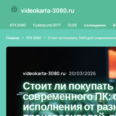
videokarta-3080.ru
RTX 3080
Cyberpunk 2077
DLSS
охлаждение
Б
Главная
RTX 3080
Стоит ли покупать 3080 для современно
videokarta-3080.ru
20/03/2026
Стоит ли покупать
современного ПК:
исполнения от ра