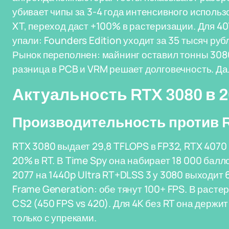
убивает чипы за 3-4 года интенсивного использ
XT, переход даст +100% в растеризации. Для 
упали: Founders Edition уходит за 35 тысяч ру
Рынок переполнен: майнинг оставил тонны 308
разница в PCB и VRM решает долговечность. Да
Актуальность RTX 3080 в 2
Производительность против R
RTX 3080 выдает 29,8 TFLOPS в FP32, RTX 4070
20% в RT. В Time Spy она набирает 18 000 балл
2077 на 1440p Ultra RT+DLSS 3 у 3080 выходит 6
Frame Generation: обе тянут 100+ FPS. В расте
CS2 (450 FPS vs 420). Для 4K без RT она держи
только с упреками.