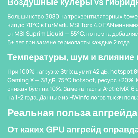
Воздушные кулеры vs гибрид
Большинство 3080 на трехвентиляторных tower
чип до 70°C в FurMark. MSI Torx 4.0 FAN миним
от MSI Suprim Liquid — 55°C, но помпа добавляе
5+ лет при замене термопасты каждые 2 года.
Температуры, шум и влияние 
При 100% нагрузке Strix шумит 42 дБ, hotspot 8
Gaming X — 38 дБ, 75°C hotspot, ресурс +20%.
снижая буст на 10%. Замена пасты Arctic MX-6 
на 1-2 года. Данные из HWInfo логов тысяч пол
Реальная польза апгрейда
От каких GPU апгрейд оправд