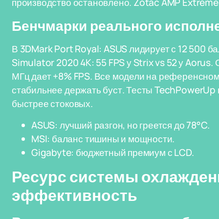
производство остановлено. Zotac AMP Extreme 
Бенчмарки реального исполн
В 3DMark Port Royal: ASUS лидирует с 12 500 бал
Simulator 2020 4K: 55 FPS у Strix vs 52 у Aorus
МГц дает +8% FPS. Все модели на референсном
стабильнее держать буст. Тесты TechPowerUp
быстрее стоковых.
ASUS: лучший разгон, но греется до 78°C.
MSI: баланс тишины и мощности.
Gigabyte: бюджетный премиум с LCD.
Ресурс системы охлажден
эффективность