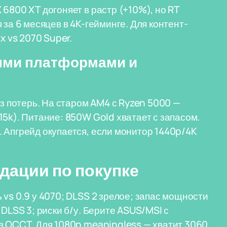
6800 XT догоняет в растр (+10%), но RT
 за 6 месяцев в 4K-гейминге. Для контент-
x vs 2070 Super.
ыми платформами и
ез потерь. На старом AM4 с Ryzen 5000 —
5k). Питание: 850W Gold хватает с запасом.
 Апгрейд окупается, если монитор 1440p/4K
дации по покупке
vs 0.9 у 4070; DLSS 2 зрелое; запас мощности
 DLSS 3; риски б/у. Берите ASUS/MSI с
в OCCT. Для 1080p meaningless — хватит 3060