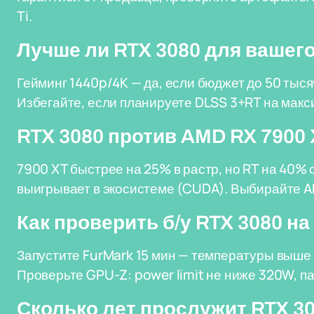
Ti.
Лучше ли RTX 3080 для вашег
Гейминг 1440p/4K — да, если бюджет до 50 тыс
Избегайте, если планируете DLSS 3+RT на макс
RTX 3080 против AMD RX 7900
7900 XT быстрее на 25% в растр, но RT на 40% 
выигрывает в экосистеме (CUDA). Выбирайте A
Как проверить б/у RTX 3080 н
Запустите FurMark 15 мин — температуры выше
Проверьте GPU-Z: power limit не ниже 320W, п
Сколько лет прослужит RTX 3