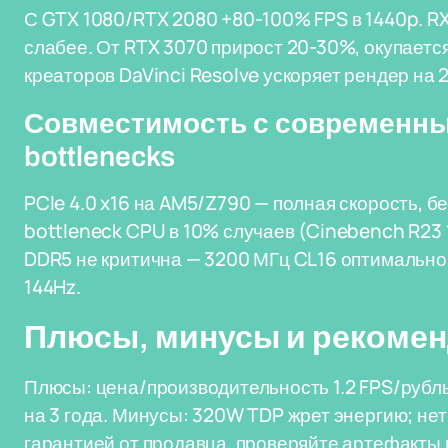
С GTX 1080/RTX 2080 +80-100% FPS в 1440p. RX 
слабее. От RTX 3070 прирост 20-30%, окупается
креаторов DaVinci Resolve ускоряет рендер на 2
Совместимость с современн
bottlenecks
PCIe 4.0 x16 на AM5/Z790 — полная скорость, б
bottleneck CPU в 10% случаев (Cinebench R23 1
DDR5 не критична — 3200 МГц CL16 оптимально.
144Hz.
Плюсы, минусы и рекомен
Плюсы: цена/производительность 1.2 FPS/рубль 
на 3 года. Минусы: 320W TDP жрет энергию; нет
гарантией от продавца, проверяйте артефакты 