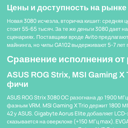
Цены и доступность на рынке
Новая 3080 исчезла, вторичка кишит: средняя ц
стоит 55-65 тысяч. За те же деньги 3080 дает 
сценариях. Поставщики вроде Avito предлагают
майнинга, но чипы GA102 выдерживают 5-7 лет 
Сравнение исполнения от
ASUS ROG Strix, MSI Gaming X 
фичи
ASUS ROG Strix 3080 OC разогнана до 1900 МГц 
фазным VRM. MSI Gaming X Trio держит 1800 МГц
42 у ASUS. Gigabyte Aorus Elite добавляет LCD
сказывается на оверклоке (+150 МГц max). EVGA