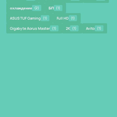
охлаждение
(2)
БП
(1)
ASUS TUF Gaming
(1)
Full HD
(1)
Gigabyte Aorus Master
(1)
2K
(1)
Avito
(1)