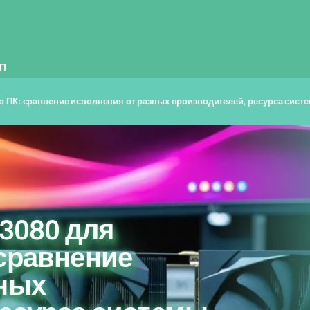
П
го ПК: сравнение исполнения от разных производителей, ресурса сис
 3080 для
 сравнение
зных