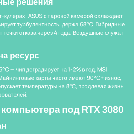
ные решения
-кулерах: ASUS с паровой камерой охлаждает
изирует турбулентность, держа 68°C. Гибридные
т точки отказа через 4 года. Воздушные служат
на ресурс
5°C — чип деградирует на 1-2% в год. MSI
 Майнинговые карты часто имеют 90°C+ износ,
опускает температуры на 8°C, продлевая жизнь
ьзователей.
 компьютера под RTX 3080
ан