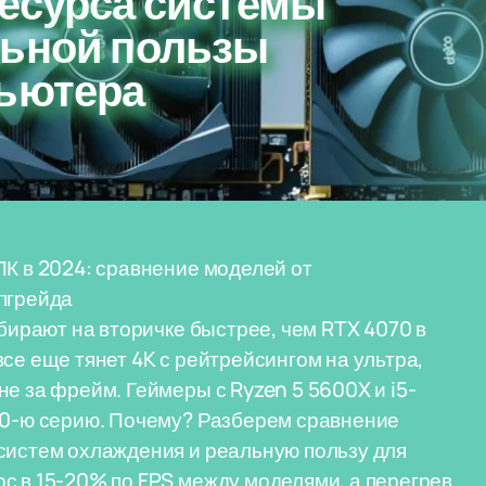
ресурса системы
льной пользы
пьютера
ПК в 2024: сравнение моделей от
пгрейда
збирают на вторичке быстрее, чем RTX 4070 в
се еще тянет 4K с рейтрейсингом на ультра,
е за фрейм. Геймеры с Ryzen 5 5600X и i5-
 40-ю серию. Почему? Разберем сравнение
систем охлаждения и реальную пользу для
с в 15-20% по FPS между моделями, а перегрев