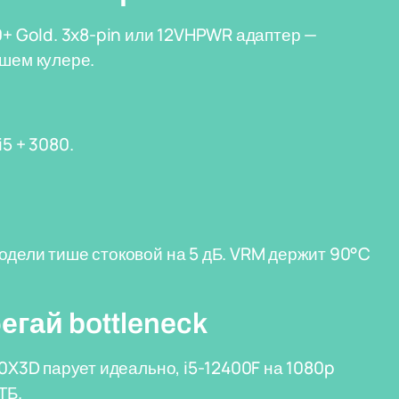
0+ Gold. 3x8-pin или 12VHPWR адаптер —
ошем кулере.
5 + 3080.
одели тише стоковой на 5 дБ. VRM держит 90°C
гай bottleneck
00X3D парует идеально, i5-12400F на 1080p
ТБ.