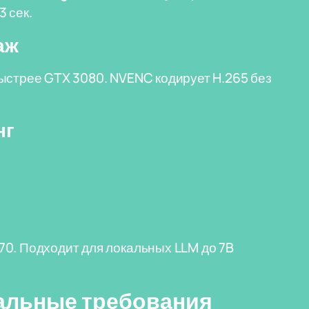
3 сек.
аж
а быстрее GTX 3080. NVENC кодирует H.265 без
нг
70. Подходит для локальных LLM до 7B
еальные требования