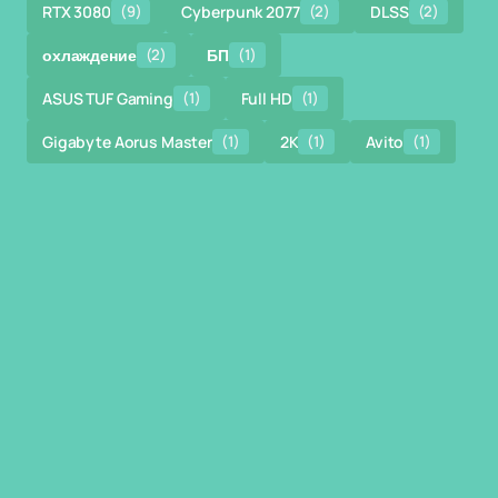
RTX 3080
(9)
Cyberpunk 2077
(2)
DLSS
(2)
охлаждение
(2)
БП
(1)
ASUS TUF Gaming
(1)
Full HD
(1)
Gigabyte Aorus Master
(1)
2K
(1)
Avito
(1)