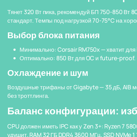
Тянет 320 Вт пика, рекомендуй БП 750-850 Вт 8
стандарт. Темпы под нагрузкой 70-75°C на хор
Выбор блока питания
Минимально: Corsair RM750x — хватит для i
Оптимально: 850 Вт для OC и future-proof.
Охлаждение и шум
Воздушные трифаны от Gigabyte — 35 дБ, AIB м
без троттлинга.
Баланс конфигурации: избе
CPU должен иметь IPC как у Zen 3+: Ryzen 7 58
удушит. RAM 32 ГБ DDR4 3600 МГц, SSD NVMe 1 