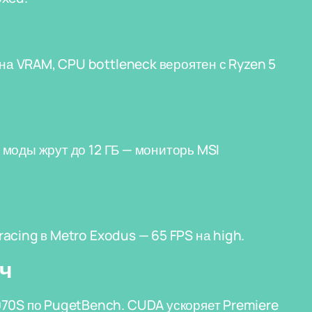
 на VRAM, CPU bottleneck вероятен с Ryzen 5
о моды жрут до 12 ГБ — мониторь MSI
tracing в Metro Exodus — 65 FPS на high.
ач
070S по PugetBench. CUDA ускоряет Premiere