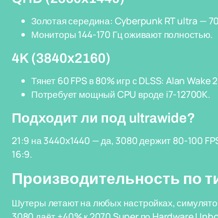
Золотая середина: Cyberpunk RT ultra — 70
Мониторы 144-170 Гц оживают полностью.
4K (3840x2160)
Тянет 60 FPS в 80% игр с DLSS: Alan Wake 2
Потребует мощный CPU вроде i7-12700K.
Подходит ли под ultrawide?
21:9 на 3440x1440 — да, 3080 держит 80-100 FPS 
16:9.
Производительность по т
Шутеры летают на любых настройках, симулято
3080 даёт +40% к 2070 Super по Hardware Unb