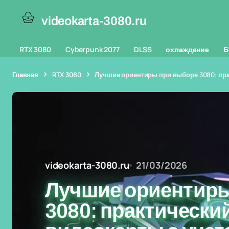
videokarta-3080.ru
RTX 3080
Cyberpunk 2077
DLSS
охлаждение
Б
Главная
RTX 3080
Лучшие ориентиры при выборе 3080: прак
videokarta-3080.ru
21/03/2026
Лучшие ориентиры
3080: практически