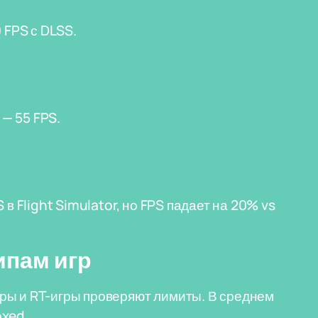
 FPS с DLSS.
 — 55 FPS.
в Flight Simulator, но FPS падает на 20% vs
ипам игр
ры и RT-игры проверяют лимиты. В среднем
oxed.