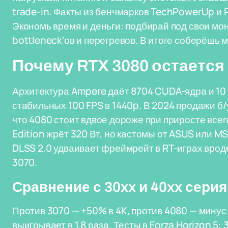
trade-in. Факты из бенчмарков TechPowerUp и 
Экономь время и деньги: подбирай под свои мо
bottleneck'ов и перегревов. В итоге соберёшь 
Почему RTX 3080 остаетс
Архитектура Ampere даёт 8704 CUDA-ядра и 10 
стабильных 100 FPS в 1440p. В 2024 продажи б/
что 4080 стоит вдвое дороже при приросте все
Edition жрёт 320 Вт, но кастомы от ASUS или M
DLSS 2.0 удваивает фреймрейт в RT-играх вроде
3070.
Сравнение с 30xx и 40xx сери
Против 3070 — +50% в 4K, против 4080 — минус
выигрывает в 1.8 раза. Тесты в Forza Horizon 5: 