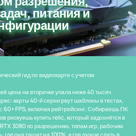
ом разрешения,
задач, питания и
онфигурации
ческий гид по видеокарте с учетом
 её цена на вторичке упала ниже 40 тысяч
окс: карты 40-й серии рвут шаблоны в тестах,
 с 60+ FPS, включая рейтрейсинг. Собираешь ПК
в рискуешь купить relic, который задохнётся в
 RTX 3080 по разрешению, типам игр, рабочим
 где она тащит на 100%, а где лучше сдать в