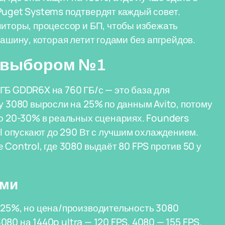
Puget Systems подтвердят каждый совет.
ниторы, процессор и БП, чтобы избежать
машину, которая летит годами без апгрейдов.
я выбором №1
ГБ GDDR6X на 760 ГБ/с — это база для
у 3080 выросли на 25% по данным Avito, потому
го 20-30% в реальных сценариях. Founders
SI опускают до 290 Вт с лучшим охлаждением.
 Control, где 3080 выдаёт 80 FPS против 50 у
ями
 25%, но цена/производительность 3080
3080 на 1440p ultra — 120 FPS, 4080 — 155 FPS.