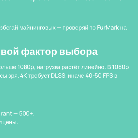
 Избегай майнинговых — проверяй по FurMark на
евой фактор выбора
больше 1080p, нагрузка растёт линейно. В 1080p
рсы зря. 4K требует DLSS, иначе 40-50 FPS в
rant — 500+.
олцены.