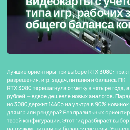
видеокарты с учет
типа игр, рабочих 
общего баланса к
Лучшие ориентиры при выборе RTX 3080: практи
разрешения, игр, задач, питания и баланса ПК
RTX 3080 перешагнула отметку в четыре года, а
рублей — вдвое дешевле новых аналогов. Парад
но 3080 держит 1440p на ультра в 90% новинок
для игр или рендера? Без правильных ориентиро
твоей конфигурации. Этот гид разбирает выбор
нагрузкам, питанию и балансу системы. Узнаешь,