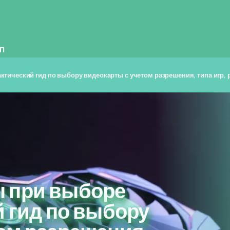
П
тический гид по выбору видеокарты с учетом разрешения, типа игр, 
 при выборе
й гид по выбору