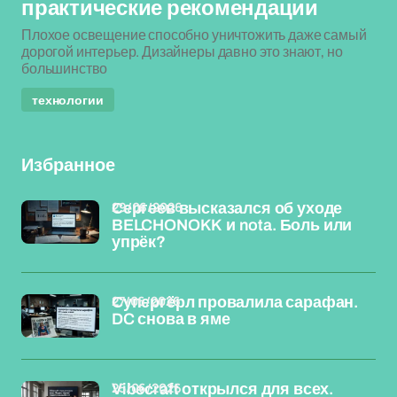
практические рекомендации
Плохое освещение способно уничтожить даже самый
дорогой интерьер. Дизайнеры давно это знают, но
большинство
технологии
Избранное
29/06/2026
Сергеев высказался об уходе
BELCHONOKK и nota. Боль или
упрёк?
27/06/2026
Супергёрл провалила сарафан.
DC снова в яме
25/06/2026
Vibecraft открылся для всех.