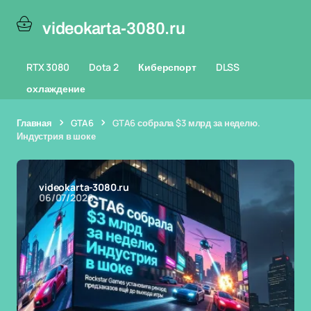
videokarta-3080.ru
RTX 3080
Dota 2
Киберспорт
DLSS
охлаждение
Главная
GTA6
GTA6 собрала $3 млрд за неделю.
Индустрия в шоке
videokarta-3080.ru
06/07/2026