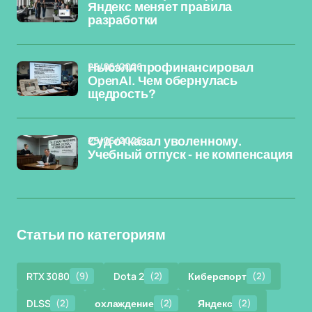
Яндекс меняет правила
разработки
25/06/2026
Ньюэлл профинансировал
OpenAI. Чем обернулась
щедрость?
25/06/2026
Суд отказал уволенному.
Учебный отпуск - не компенсация
Статьи по категориям
RTX 3080
(9)
Dota 2
(2)
Киберспорт
(2)
DLSS
(2)
охлаждение
(2)
Яндекс
(2)