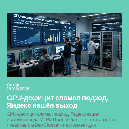
Автор:
19/06/2026
GPU-дефицит сломал подход.
Яндекс нашёл выход
GPU-дефицит сломал подход. Яндекс нашёл
выходКоманда ML Platform из Yandex Infrastructure
представила Dev Cluster - инструмент для